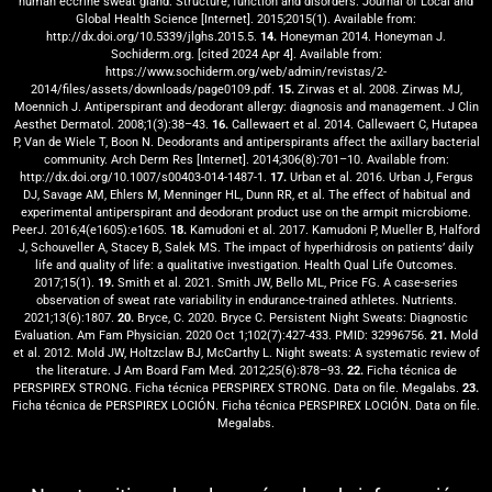
human eccrine sweat gland: Structure, function and disorders. Journal of Local and
Global Health Science [Internet]. 2015;2015(1). Available from:
http://dx.doi.org/10.5339/jlghs.2015.5.
14.
Honeyman 2014. Honeyman J.
Sochiderm.org. [cited 2024 Apr 4]. Available from:
https://www.sochiderm.org/web/admin/revistas/2-
2014/files/assets/downloads/page0109.pdf.
15.
Zirwas et al. 2008. Zirwas MJ,
Moennich J. Antiperspirant and deodorant allergy: diagnosis and management. J Clin
Aesthet Dermatol. 2008;1(3):38–43.
16.
Callewaert et al. 2014. Callewaert C, Hutapea
P, Van de Wiele T, Boon N. Deodorants and antiperspirants affect the axillary bacterial
community. Arch Derm Res [Internet]. 2014;306(8):701–10. Available from:
http://dx.doi.org/10.1007/s00403-014-1487-1.
17.
Urban et al. 2016. Urban J, Fergus
DJ, Savage AM, Ehlers M, Menninger HL, Dunn RR, et al. The effect of habitual and
experimental antiperspirant and deodorant product use on the armpit microbiome.
PeerJ. 2016;4(e1605):e1605.
18.
Kamudoni et al. 2017. Kamudoni P, Mueller B, Halford
J, Schouveller A, Stacey B, Salek MS. The impact of hyperhidrosis on patients’ daily
life and quality of life: a qualitative investigation. Health Qual Life Outcomes.
2017;15(1).
19.
Smith et al. 2021. Smith JW, Bello ML, Price FG. A case-series
observation of sweat rate variability in endurance-trained athletes. Nutrients.
2021;13(6):1807.
20.
Bryce, C. 2020. Bryce C. Persistent Night Sweats: Diagnostic
Evaluation. Am Fam Physician. 2020 Oct 1;102(7):427-433. PMID: 32996756.
21.
Mold
et al. 2012. Mold JW, Holtzclaw BJ, McCarthy L. Night sweats: A systematic review of
the literature. J Am Board Fam Med. 2012;25(6):878–93.
22.
Ficha técnica de
PERSPIREX STRONG. Ficha técnica PERSPIREX STRONG. Data on file. Megalabs.
23.
Ficha técnica de PERSPIREX LOCIÓN. Ficha técnica PERSPIREX LOCIÓN. Data on file.
Megalabs.