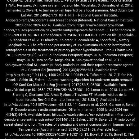
ORIGINAL. Data on file. Megalabs.
2.
Perspirex Skin care system_mode of action
FINAL. Perspirex Skin care system. Data on file. Megalabs.
3.
González et al. 2012.
Fernández D, Oliva N. Actualización en hiperhidrosis focal primaria. Med Cutan Iber
Lat Am. 2012;40(6):173–80.
4.
NIH – National Cancer Institute.
Antiperspirants/deodorants and breast cancer [Internet]. National Cancer Institute.
2023 [cited 2024 Apr 4]. Available from: https://www.cancer.gov/about-
cancer/causes-prevention/risk/myths/antiperspirants-fact-sheet.
5.
Ficha técnica de
PERSPIREX COMFORT. Ficha técnica PERSPIREX COMFORT. Data on file. Megalabs.
6.
Khademi et al. 2011.Khademi Kalantari K, Zeinalzade A, Kobarfard F, Nazary
Moghadam S. The effect and persistency of 1% aluminum chloride hexahydrate
iontophoresis in the treatment of primary palmar hyperhidrosis. Iran J Pharm Res.
2011 Summer;10(3):641–5.
7.
Encuesta Perspirex, mayo 2015. Encuesta Perspirex,
mayo 2015. Data on file. Megalabs.
8.
Kanlayavattanakul et al. 2011.
Kanlayavattanakul M, Lourith N. Body malodours and their topical treatment agents.
Int J Cosmet Sci [Internet]. 2011;33(4):298–311. Available from:
http://dx.doi.org/10.1111/j.1468-2494.2011.00649.x
9.
Tufan et al. 2017. Tufan HA,
Gocek I, Sahin UK, Erdem I. A novel washing algorithm for underarm stain removal.
IOP Conf Ser Mater Sci Eng [Internet]. 2017;254(8):082001. Available from:
http://dx.doi.org/10.1088/1757-899x/254/8/082001.
10.
Lorca et al. 2018. Lorca MB,
Bruning C, Giordano MC, Amat P, Alonso Traviesa FT. Manejo médico de la
hiperhidrosis. Rev Chil Dermatol [Internet]. 2018;33(1). Available from:
http://dx.doi.org/10.31879/rcderm.v33i1.82. 11. Garrote et al. 2005. Garrote A, Bonet
R. Desodorantes y antitranspirantes. Offarm [Internet]. 2005 [cited 2024 Apr
4];24(2):64–9. Available from: https://www.elsevier.es/es-revista-offarm-4-articulo-
desodorantes-antitranspirantes-13071461.
12.
Baker, L 2019. Baker LB. Physiology of
sweat gland function: The roles of sweating and sweat composition in human health.
Temperature (Austin) [Internet]. 2019;6(3):211–59. Available from:
http://dx.doi.org/10.1080/23328940.2019.1632145.
13.
Bovell, D. 2015. Bovell D. The